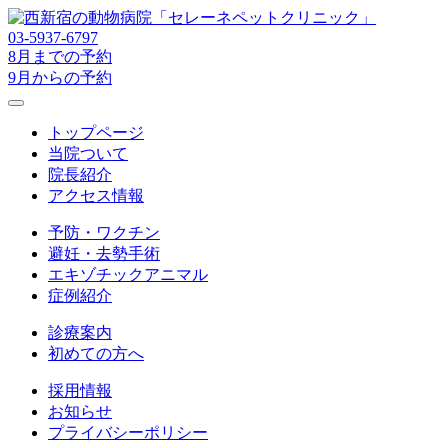
03-5937-6797
8月までの予約
9月からの予約
トップページ
当院ついて
院長紹介
アクセス情報
予防・ワクチン
避妊・去勢手術
エキゾチックアニマル
症例紹介
診療案内
初めての方へ
採用情報
お知らせ
プライバシーポリシー