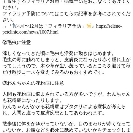
て寄生するフィラリア対策・病気予防をおこなってあげてく
ださい。
フィラリア予防についてはこちらの記事を参考にされてくだ
さい。
→『
4月〜12月は「フィラリア予防」
』https://selene-
petclinic.com/news/1007.html
②毛虫に注意
涼しくなってきた頃に毛虫も活発に動きはじめます。
毛虫の毒に触れてしまうと、皮膚炎になったり赤く腫れ上が
ってしまうので、木や草が生い茂っているところを避けて秋
だけ散歩コースを変えてみるのもおすすめです。
③わんちゃんの花粉症に注意
人間も花粉症に悩まされている方が多いですが、わんちゃん
も花粉症になったりします。
わんちゃんがかかる花粉症はブタクサによる症状が考えら
れ、人間と違って皮膚疾患としてあらわれます。
散歩後に体をかゆがっていないか、目のまわりが赤くなって
いないか、お腹などを必死に舐めていないかをチェックしま