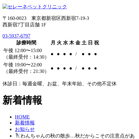
〒160-0023 東京都新宿区西新宿7-19-3
西新宿7丁目店舗 1F
03-5937-6797
診療時間
月
火
水
木
金
土
日
祝
午後 12:00〜15:00
●
●
●
●
/
●
●
●
（最終受付：14:30）
午後 19:00〜22:00
●
●
●
●
/
●
●
●
（最終受付：21:30）
休診日：毎週金曜、お盆、年末年始、その他不定休
新着情報
HOME
新着情報
お知らせ
わんちゃんの秋の散歩…秋だからこその注意点があ