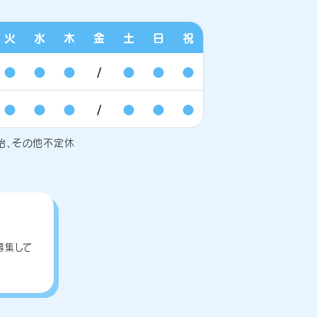
火
水
木
金
土
日
祝
●
●
●
/
●
●
●
●
●
●
/
●
●
●
始、その他不定休
募集して