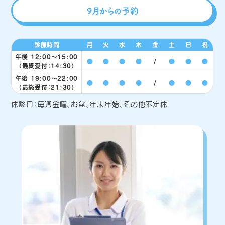
9月からの予約
診療時間
月
火
水
木
金
土
日
祝
午後 12:00〜15:00
●
●
●
●
/
●
●
●
（最終受付：14:30）
午後 19:00〜22:00
●
●
●
●
/
●
●
●
（最終受付：21:30）
休診日：毎週金曜、お盆、年末年始、その他不定休