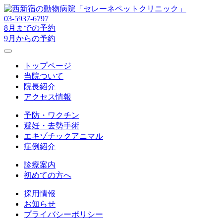
03-5937-6797
8月までの予約
9月からの予約
トップページ
当院ついて
院長紹介
アクセス情報
予防・ワクチン
避妊・去勢手術
エキゾチックアニマル
症例紹介
診療案内
初めての方へ
採用情報
お知らせ
プライバシーポリシー