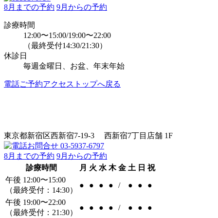
8月までの予約
9月からの予約
診療時間
12:00〜15:00/19:00〜22:00
（最終受付14:30/21:30）
休診日
毎週金曜日、お盆、年末年始
電話
ご予約
アクセス
トップへ戻る
東京都新宿区西新宿7-19-3 西新宿7丁目店舗 1F
8月までの予約
9月からの予約
診療時間
月
火
水
木
金
土
日
祝
午後 12:00〜15:00
●
●
●
●
/
●
●
●
（最終受付：14:30）
午後 19:00〜22:00
●
●
●
●
/
●
●
●
（最終受付：21:30）