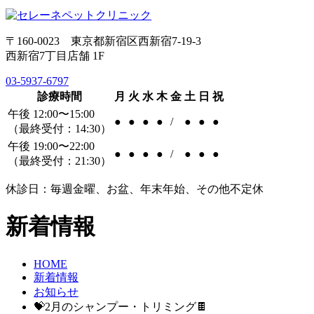
〒160-0023 東京都新宿区西新宿7-19-3
西新宿7丁目店舗 1F
03-5937-6797
診療時間
月
火
水
木
金
土
日
祝
午後 12:00〜15:00
●
●
●
●
/
●
●
●
（最終受付：14:30）
午後 19:00〜22:00
●
●
●
●
/
●
●
●
（最終受付：21:30）
休診日：毎週金曜、お盆、年末年始、その他不定休
新着情報
HOME
新着情報
お知らせ
💝2月のシャンプー・トリミング🍫