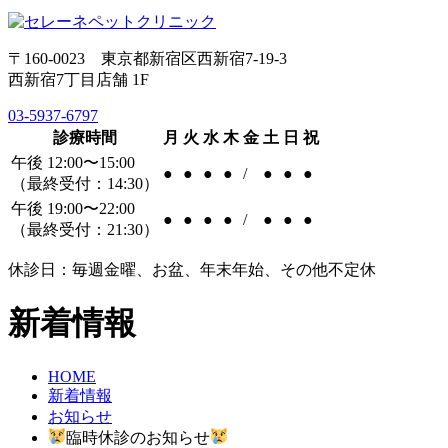
〒160-0023 東京都新宿区西新宿7-19-3
西新宿7丁目店舗 1F
03-5937-6797
診療時間
月
火
水
木
金
土
日
祝
午後 12:00〜15:00
●
●
●
●
/
●
●
●
（最終受付：14:30）
午後 19:00〜22:00
●
●
●
●
/
●
●
●
（最終受付：21:30）
休診日：毎週金曜、お盆、年末年始、その他不定休
新着情報
HOME
新着情報
お知らせ
臨時休診のお知らせ