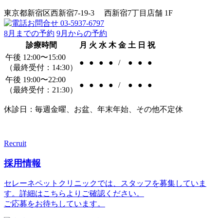
東京都新宿区西新宿7-19-3 西新宿7丁目店舗 1F
8月までの予約
9月からの予約
診療時間
月
火
水
木
金
土
日
祝
午後 12:00〜15:00
●
●
●
●
/
●
●
●
（最終受付：14:30）
午後 19:00〜22:00
●
●
●
●
/
●
●
●
（最終受付：21:30）
休診日：毎週金曜、お盆、年末年始、その他不定休
Recruit
採用情報
セレーネペットクリニックでは、スタッフを募集していま
す。詳細はこちらよりご確認ください。
ご応募をお待ちしています。