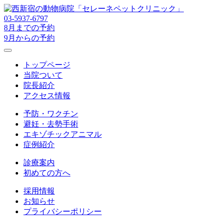
03-5937-6797
8月までの予約
9月からの予約
トップページ
当院ついて
院長紹介
アクセス情報
予防・ワクチン
避妊・去勢手術
エキゾチックアニマル
症例紹介
診療案内
初めての方へ
採用情報
お知らせ
プライバシーポリシー