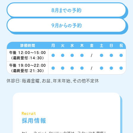
8月までの予約
9月からの予約
診療時間
月
火
水
木
金
土
日
祝
午後 12:00〜15:00
●
●
●
●
/
●
●
●
（最終受付：14:30）
午後 19:00〜22:00
●
●
●
●
/
●
●
●
（最終受付：21:30）
休診日：毎週金曜、お盆、年末年始、その他不定休
Recruit
採用情報