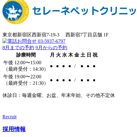
東京都新宿区西新宿7-19-3 西新宿7丁目店舗 1F
8月までの予約
9月からの予約
診療時間
月
火
水
木
金
土
日
祝
午後 12:00〜15:00
●
●
●
●
/
●
●
●
（最終受付：14:30）
午後 19:00〜22:00
●
●
●
●
/
●
●
●
（最終受付：21:30）
休診日：毎週金曜、お盆、年末年始、その他不定休
Recruit
採用情報