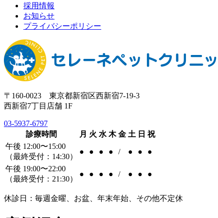
採用情報
お知らせ
プライバシーポリシー
〒160-0023 東京都新宿区西新宿7-19-3
西新宿7丁目店舗 1F
03-5937-6797
診療時間
月
火
水
木
金
土
日
祝
午後 12:00〜15:00
●
●
●
●
/
●
●
●
（最終受付：14:30）
午後 19:00〜22:00
●
●
●
●
/
●
●
●
（最終受付：21:30）
休診日：毎週金曜、お盆、年末年始、その他不定休