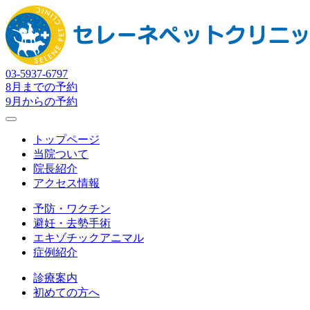
03-5937-6797
8月までの予約
9月からの予約
トップページ
当院ついて
院長紹介
アクセス情報
予防・ワクチン
避妊・去勢手術
エキゾチックアニマル
症例紹介
診療案内
初めての方へ