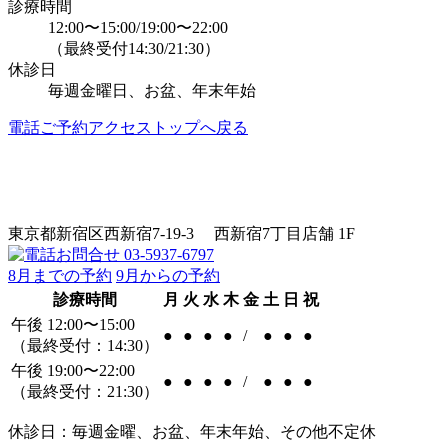
診療時間
12:00〜15:00/19:00〜22:00
（最終受付14:30/21:30）
休診日
毎週金曜日、お盆、年末年始
電話
ご予約
アクセス
トップへ戻る
東京都新宿区西新宿7-19-3 西新宿7丁目店舗 1F
8月までの予約
9月からの予約
診療時間
月
火
水
木
金
土
日
祝
午後 12:00〜15:00
●
●
●
●
/
●
●
●
（最終受付：14:30）
午後 19:00〜22:00
●
●
●
●
/
●
●
●
（最終受付：21:30）
休診日：毎週金曜、お盆、年末年始、その他不定休