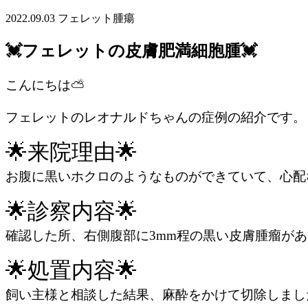
2022.09.03
フェレット
腫瘍
💓フェレットの皮膚肥満細胞腫💓
こんにちは⛅
フェレットのレオナルドちゃんの症例の紹介です。
🌟来院理由🌟
お腹に黒いホクロのようなものができていて、心配
🌟診察内容🌟
確認した所、右側腹部に3mm程の黒い皮膚腫瘤が
🌟処置内容🌟
飼い主様と相談した結果、麻酔をかけて切除しまし