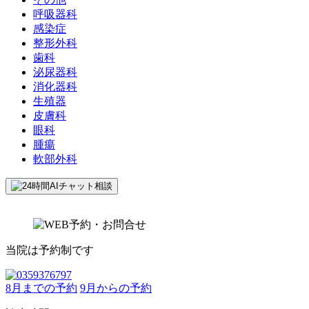
呼吸器科
感染症
整形外科
歯科
泌尿器科
消化器科
生殖器
皮膚科
眼科
腫瘍
軟部外科
当院は予約制です
8月までの予約
9月からの予約