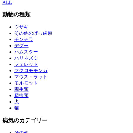
ALL
動物の種類
ウサギ
その他のげっ歯類
チンチラ
デグー
ハムスター
ハリネズミ
フェレット
フクロモモンガ
マウス・ラット
モルモット
両生類
爬虫類
犬
猫
病気のカテゴリー
その他