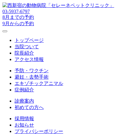
03-5937-6797
8月までの予約
9月からの予約
トップページ
当院ついて
院長紹介
アクセス情報
予防・ワクチン
避妊・去勢手術
エキゾチックアニマル
症例紹介
診療案内
初めての方へ
採用情報
お知らせ
プライバシーポリシー