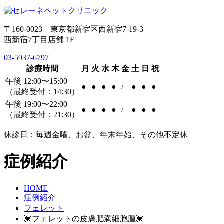
〒160-0023 東京都新宿区西新宿7-19-3
西新宿7丁目店舗 1F
03-5937-6797
診療時間
月
火
水
木
金
土
日
祝
午後 12:00〜15:00
●
●
●
●
/
●
●
●
（最終受付：14:30）
午後 19:00〜22:00
●
●
●
●
/
●
●
●
（最終受付：21:30）
休診日：毎週金曜、お盆、年末年始、その他不定休
症例紹介
HOME
症例紹介
フェレット
💓フェレットの皮膚肥満細胞腫💓