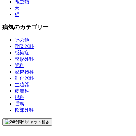
爬虫類
犬
猫
病気のカテゴリー
その他
呼吸器科
感染症
整形外科
歯科
泌尿器科
消化器科
生殖器
皮膚科
眼科
腫瘍
軟部外科