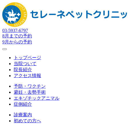
03-5937-6797
8月までの予約
9月からの予約
トップページ
当院ついて
院長紹介
アクセス情報
予防・ワクチン
避妊・去勢手術
エキゾチックアニマル
症例紹介
診療案内
初めての方へ