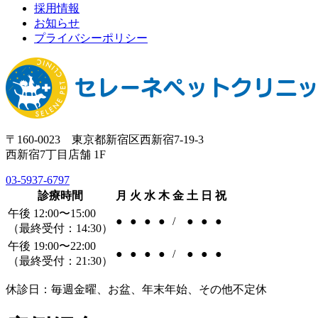
採用情報
お知らせ
プライバシーポリシー
〒160-0023 東京都新宿区西新宿7-19-3
西新宿7丁目店舗 1F
03-5937-6797
診療時間
月
火
水
木
金
土
日
祝
午後 12:00〜15:00
●
●
●
●
/
●
●
●
（最終受付：14:30）
午後 19:00〜22:00
●
●
●
●
/
●
●
●
（最終受付：21:30）
休診日：毎週金曜、お盆、年末年始、その他不定休