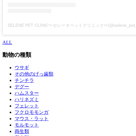
ALL
動物の種類
ウサギ
その他のげっ歯類
チンチラ
デグー
ハムスター
ハリネズミ
フェレット
フクロモモンガ
マウス・ラット
モルモット
両生類