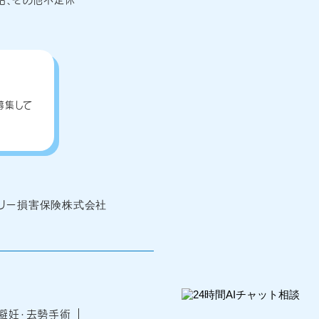
募集して
避妊・去勢手術