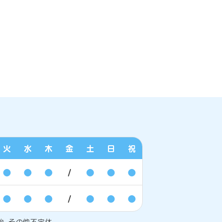
火
水
木
金
土
日
祝
●
●
●
/
●
●
●
●
●
●
/
●
●
●
始、その他不定休