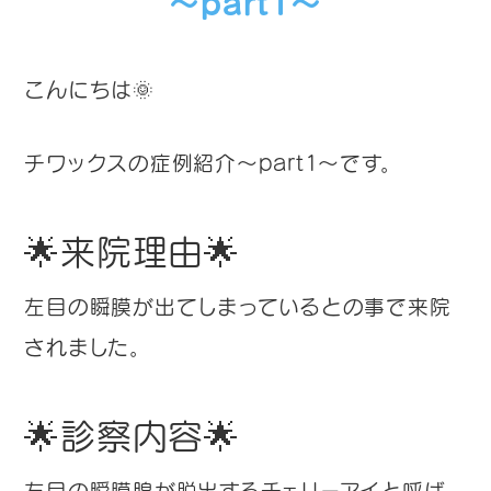
～part1～
こんにちは🌞
チワックスの症例紹介～part1～です。
🌟来院理由🌟
左目の瞬膜が出てしまっているとの事で来院
されました。
🌟診察内容🌟
左目の瞬膜腺が脱出するチェリーアイと呼ば