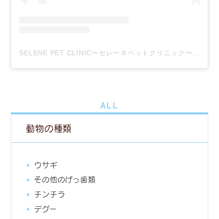
SELENE PET CLINIC〜セレーネペットクリニック〜(@selene_pet_clinic)がシェアした投稿
ALL
動物の種類
ウサギ
その他のげっ歯類
チンチラ
デグー