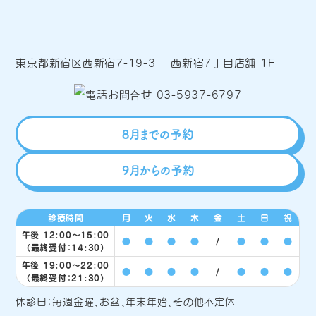
東京都新宿区西新宿7-19-3 西新宿7丁目店舗 1F
8月までの予約
9月からの予約
診療時間
月
火
水
木
金
土
日
祝
午後 12:00〜15:00
●
●
●
●
/
●
●
●
（最終受付：14:30）
午後 19:00〜22:00
●
●
●
●
/
●
●
●
（最終受付：21:30）
休診日：毎週金曜、お盆、年末年始、その他不定休