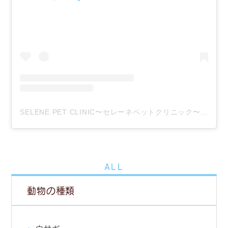
SELENE PET CLINIC〜セレーネペットクリニック〜(@selene_pet_clinic)がシェアした投稿
ALL
動物の種類