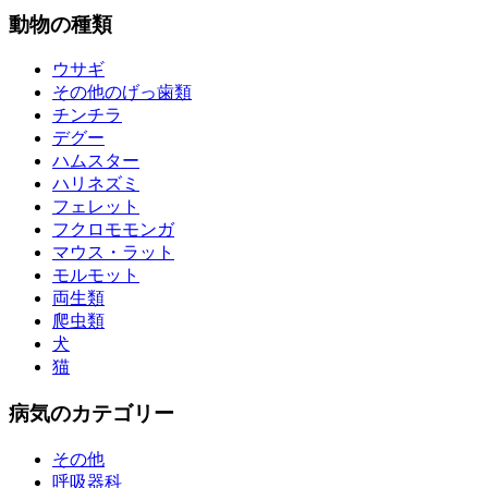
動物の種類
ウサギ
その他のげっ歯類
チンチラ
デグー
ハムスター
ハリネズミ
フェレット
フクロモモンガ
マウス・ラット
モルモット
両生類
爬虫類
犬
猫
病気のカテゴリー
その他
呼吸器科