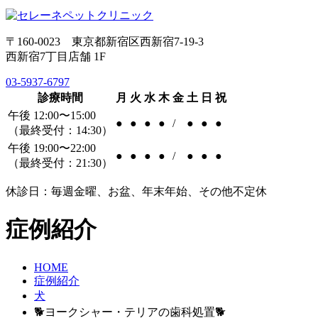
〒160-0023 東京都新宿区西新宿7-19-3
西新宿7丁目店舗 1F
03-5937-6797
診療時間
月
火
水
木
金
土
日
祝
午後 12:00〜15:00
●
●
●
●
/
●
●
●
（最終受付：14:30）
午後 19:00〜22:00
●
●
●
●
/
●
●
●
（最終受付：21:30）
休診日：毎週金曜、お盆、年末年始、その他不定休
症例紹介
HOME
症例紹介
犬
🐕ヨークシャー・テリアの歯科処置🐕