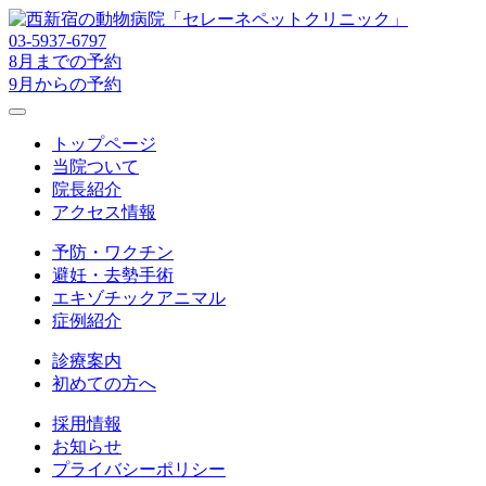
03-5937-6797
8月までの予約
9月からの予約
トップページ
当院ついて
院長紹介
アクセス情報
予防・ワクチン
避妊・去勢手術
エキゾチックアニマル
症例紹介
診療案内
初めての方へ
採用情報
お知らせ
プライバシーポリシー